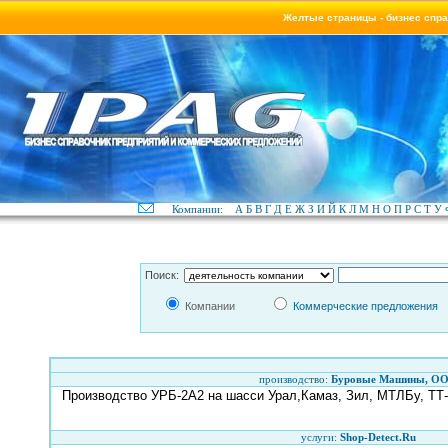
Желтые страницы - бизнес спр
Компании:
А
Б
В
Г
Д
Е
Ж
З
И
Й
К
Л
М
Н
О
П
Р
С
Т
У
Поиск:
Компании
Коммерческие предложения
производство:
Буровые Машины, О
Производство УРБ-2А2 на шасси Урал,Камаз, Зил, МТЛБу, ТТ
услуги:
Shop-Detect.Ru