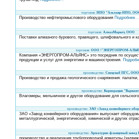
торговля:
НПО "Альтаир-НПО, ОО
Производство нефтепромыслового оборудования
Подробнее...
торговля:
АлмазМаркет, ООО
Поставки алмазного бурового, правящего, шлифовального и 
торговля:
ООО \"ЭНЕРГОПРОМ-АЛЬЯ
Компания «ЭНЕРГОПРОМ-АЛЬЯНС» это посредник по осуществ
продукции и услуг для энергетики и машиностроения.
Подробне
производство:
Спецснаб ПГС, ООО
Производство и продажа геологического снаряжения: палатки,
производство:
Корпорация "Вариант
Влагомеры, мельничное и другое оборудование для сельског
производство:
ЗАО «Завод конвейерного обо
ЗАО «Завод конвейерного оборудования» выпускает оборудова
металлургической, энергетической, химической и других отр
производство:
Арматурно-фланцевый завод 
производство и реализация трубопроводной арматуры (задвижк