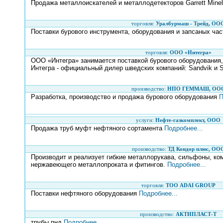
Продажа металлоискателей и металлодетекторов Garrett Minela
торговля:
Уралбурмаш - Трейд, ОО
Поставки бурового инструмента, оборудования и запсаных час
торговля:
ООО «Интегра»
ООО «Интегра» занимается поставкой бурового оборудования,
Интегра - официальный дилер шведских компаний: Sandvik и 
производство:
НПО ГЕММАШ, ОО
Разработка, производство и продажа бурового оборудования
П
услуги:
Нефте-газкомплект, ООО
Продажа труб муфт нефтяного сортамента
Подробнее...
производство:
ТД Кондор плюс, ОО
Производит и реализует гибкие металлорукава, сильфоны, ко
нержавеющего металлопроката и фитингов.
Подробнее...
торговля:
ТОО ADAI GROUP
Поставки нефтяного оборудования
Подробнее...
производство:
АКТИПЛАСТ-Т
трубы пнд
Подробнее...