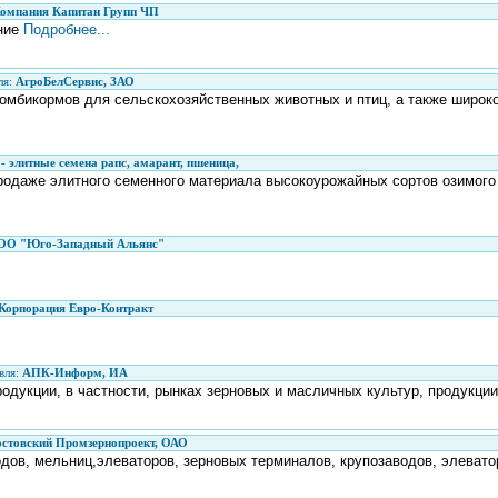
омпания Капитан Групп ЧП
ние
Подробнее...
ля:
АгроБелСервис, ЗАО
омбикормов для сельскохозяйственных животных и птиц, а также широко
 элитные семена рапс, амарант, пшеница,
родаже элитного семенного материала высокоурожайных сортов озимого 
ОО "Юго-Западный Альянс"
Корпорация Евро-Контракт
вля:
АПК-Информ, ИА
дукции, в частности, рынках зерновых и масличных культур, продукции
остовский Промзернопроект, ОАО
дов, мельниц,элеваторов, зерновых терминалов, крупозаводов, элевато