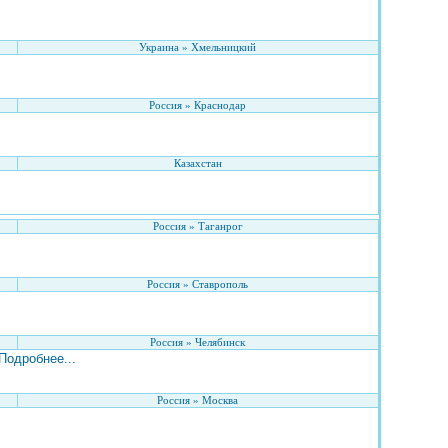
Украина » Хмельницкий
Россия » Краснодар
Казахстан
Россия » Таганрог
Россия » Ставрополь
Россия » Челябинск
Подробнее...
Россия » Москва