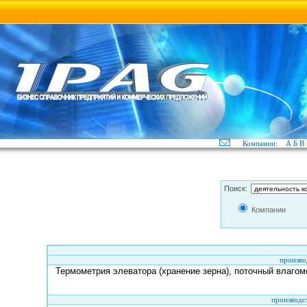
Компании:
А
Б
В
Поиск:
Компании
произво
Термометрия элеватора (хранение зерна), поточный влагом
производс