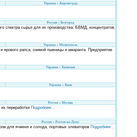
Украина » Кировоград
Россия » Белгород
го спектра сырья для их производства: БВМД, концентратов,
Украина » Мелитополь
и ярового рапса, озимой пшеницы и амаранта. Предприятие
Украина » Киевская
Украина » Киев
Россия » Москва
 их переработки
Подробнее...
Россия » Ростов-на-Дону
ров для ячменя и солода, портовых элеваторов
Подробнее...