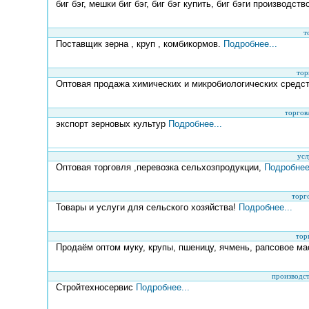
биг бэг, мешки биг бэг, биг бэг купить, биг бэги производств
т
Поставщик зерна , круп , комбикормов.
Подробнее...
тор
Оптовая продажа химических и микробиологических средс
торгов
экспорт зерновых культур
Подробнее...
усл
Оптовая торговля ,перевозка сельхозпродукции,
Подробнее.
торг
Товары и услуги для сельского хозяйства!
Подробнее...
тор
Продаём оптом муку, крупы, пшеницу, ячмень, рапсовое ма
производс
Стройтехносервис
Подробнее...