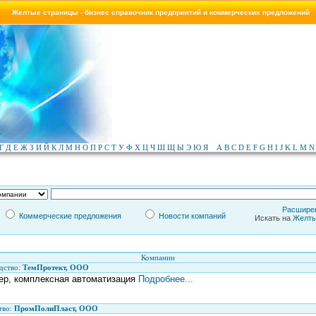
Желтые страницы - бизнес справочник предприятий и коммерческих предложений
Г
Д
Е
Ж
З
И
Й
К
Л
М
Н
О
П
Р
С
Т
У
Ф
Х
Ц
Ч
Ш
Щ
Ы
Э
Ю
Я
A
B
C
D
E
F
G
H
I
J
K
L
M
N
Расшире
Коммерческие предложения
Новости компаний
Искать на
Желты
Компании
дство:
ТемПротект, ООО
ер, комплексная автоматизация
Подробнее...
тво:
ПромПолиПласт, ООО