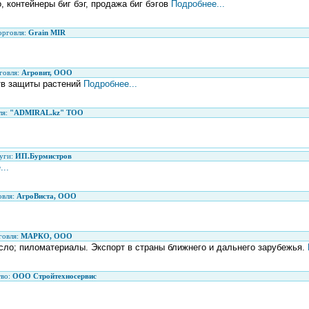
о, контейнеры биг бэг, продажа биг бэгов
Подробнее...
орговля:
Grain MIR
говля:
Агровит, ООО
тв защиты растений
Подробнее...
ля:
"ADMIRAL.kz" ТОО
уги:
ИП.Бурмистров
..
овля:
АгроВиста, ООО
говля:
МАРКО, ООО
сло; пиломатериалы. Экспорт в страны ближнего и дальнего зарубежья.
тво:
ООО Стройтехносервис