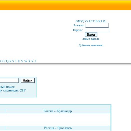
ВХОД УЧАСТНИКАМ:
Аккаунт:
Пароль:
Забыл пароль
Добавить компанию
O
P
Q
R
S
T
U
V
W
X
Y
Z
ный поиск
х страницах СНГ
Россия » Краснодар
Россия » Ярославль